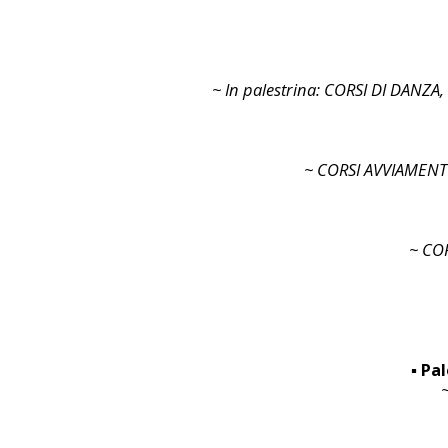
~ In palestrina: CORSI DI DANZ
~ CORSI AVVIAMENT
~ CO
▪︎ P