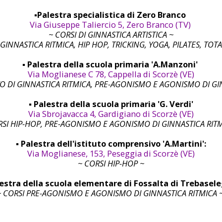
▪︎Palestra specialistica di Zero Branco
Via Giuseppe Taliercio 5, Zero Branco (TV)
~ CORSI DI GINNASTICA ARTISTICA ~
A, GINNASTICA RITMICA, HIP HOP, TRICKING, YOGA, PILATES, T
▪︎
Palestra della scuola primaria 'A.Manzoni'
Via Moglianese C 78, Cappella di Scorzè (VE)
O DI GINNASTICA RITMICA, PRE-AGONISMO E AGONISMO DI GI
▪︎
Palestra della scuola primaria 'G. Verdi'
Via Sbrojavacca 4, Gardigiano di Scorzè (VE)
RSI HIP-HOP, PRE-AGONISMO E AGONISMO DI GINNASTICA RITM
▪︎ Palestra dell'istituto comprensivo 'A.Martini':
Via Moglianese, 153, Peseggia di Scorzè (VE)
~ CORSI HIP-HOP ~
alestra della scuola elementare di Fossalta di Trebasel
~ CORSI PRE-AGONISMO E AGONISMO DI GINNASTICA RITMICA 