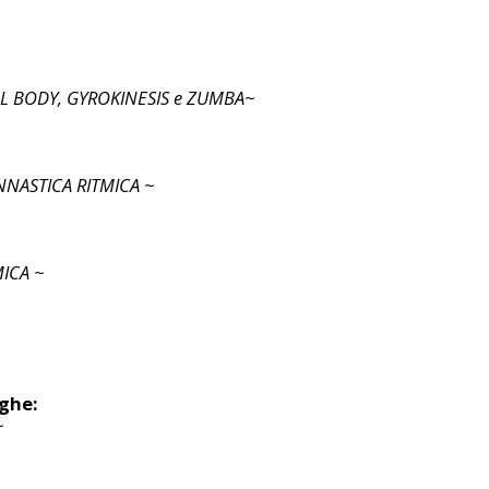
OTAL BODY, GYROKINESIS e ZUMBA~
NNASTICA RITMICA ~
ICA ~
eghe:
~