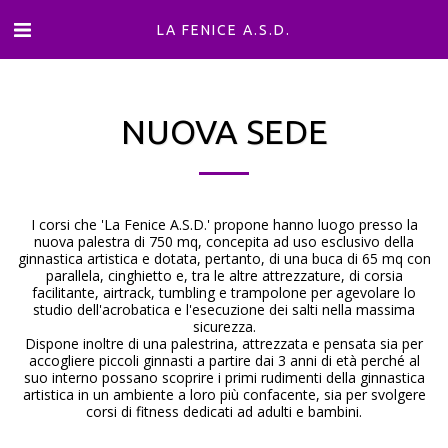
LA FENICE A.S.D.
NUOVA SEDE
I corsi che 'La Fenice A.S.D.' propone hanno luogo presso la
nuova palestra di 750 mq, concepita ad uso esclusivo della
ginnastica artistica e dotata, pertanto, di una buca di 65 mq con
parallela, cinghietto e, tra le altre attrezzature, di corsia
facilitante, airtrack, tumbling e trampolone per agevolare lo
studio dell'acrobatica e l'esecuzione dei salti nella massima
sicurezza.
Dispone inoltre di una palestrina, attrezzata e pensata sia per
accogliere piccoli ginnasti a partire dai 3 anni di età perché al
suo interno possano scoprire i primi rudimenti della ginnastica
artistica in un ambiente a loro più confacente, sia per svolgere
corsi di fitness dedicati ad adulti e bambini.