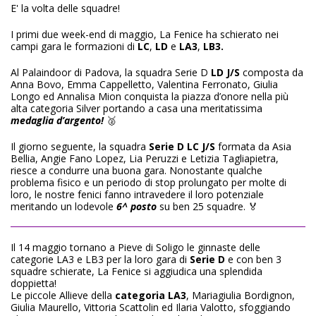
E' la volta delle squadre!
I primi due week-end di maggio, La Fenice ha schierato nei
campi gara le formazioni di
LC
,
LD
e
LA3
,
LB3.
Al Palaindoor di Padova, la squadra Serie D
LD J/S
composta da
Anna Bovo, Emma Cappelletto, Valentina Ferronato, Giulia
Longo ed Annalisa Mion conquista la piazza d’onore nella più
alta categoria Silver portando a casa una meritatissima
medaglia d’argento!
🥈
Il giorno seguente, la squadra
Serie D
LC J/S
formata da Asia
Bellia, Angie Fano Lopez, Lia Peruzzi e Letizia Tagliapietra,
riesce a condurre una buona gara. Nonostante qualche
problema fisico e un periodo di stop prolungato per molte di
loro, le nostre fenici fanno intravedere il loro potenziale
meritando un lodevole
6^ posto
su ben 25 squadre. 🏅
Il 14 maggio tornano a Pieve di Soligo le ginnaste delle
categorie LA3 e LB3 per la loro gara di
Serie D
e con ben
3
squadre schierate, La Fenice si aggiudica una splendida
doppietta!
Le piccole Allieve della
categoria LA3
, Mariagiulia Bordignon,
Giulia Maurello, Vittoria Scattolin ed Ilaria Valotto, sfoggiando