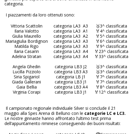
categoria.
I piazzamenti da loro ottenuti sono:
Vittoria Scattolin
categoria LA3 A3
🥉3^ classificata
Ilaria Valotto
categoria LA3 A1
🏅4^ classificata
Giulia Maurello
categoria LA3 A2
🏅5^ classificata
Mariagiulia Bordignon
categoria LA3 A3
🏅6^ classificata
Matilda Rigo
categoria LA3 A3
🏅9^ classificata
Ilaria Casarin
categoria LA3 A4
🏅23^ classificata
Adelina Stratan
categoria LA3 A4
🏅33^ classificata
Angela Ghedin
categoria LB3 J2
🥉3^ classificata
Lucilla Pizziolo
categoria LB3 A3
🥉3^ classificata
Siria Spigariol
categoria LB J1
🏅7^ classificata
Giada Gallerani
categoria LB3 J1
🏅7^ classificata
Gaia Bellia
categoria LB3 A4
🏅8^ classificata
Virginia Corapi
categoria LB3 J1
🏅12^ classificata
Il campionato regionale individuale Silver si conclude il 21
maggio alla Spes Arena di Belluno con le
categorie LC e LC3.
Le nostre ginnaste hanno affrontato l’ultimo test prima
dell’appuntamento riminese conseguendo dei buoni risultati: