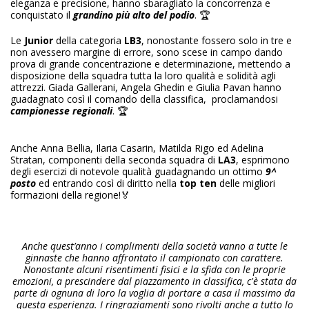
eleganza e precisione, hanno sbaragliato la concorrenza e
conquistato il
grandino più alto del podio
. 🏆
Le
Junior
della categoria
LB3
, nonostante fossero solo in tre e
non avessero margine di errore, sono scese in campo dando
prova di grande concentrazione e determinazione, mettendo a
disposizione della squadra tutta la loro qualità e solidità agli
attrezzi. Giada Gallerani, Angela Ghedin e Giulia Pavan hanno
guadagnato così il comando della classifica, proclamandosi
campionesse regionali
. 🏆
Anche Anna Bellia, Ilaria Casarin, Matilda Rigo ed Adelina
Stratan, componenti della seconda squadra di
LA3
, esprimono
degli esercizi di notevole qualità guadagnando un ottimo
9^
posto
ed entrando così di diritto nella
top ten
delle migliori
formazioni della regione!🏅
Anche quest’anno i complimenti della società vanno a tutte le
ginnaste che hanno affrontato il campionato con carattere.
Nonostante alcuni risentimenti fisici e la sfida con le proprie
emozioni, a prescindere dal piazzamento in classifica, c'è stata da
parte di ognuna di loro la voglia di portare a casa il massimo da
questa esperienza.
I ringraziamenti sono rivolti anche a tutto lo