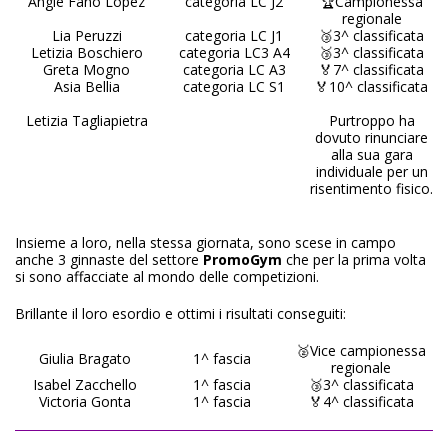
Angie Fano Lopez
categoria LC J2
🏆Campionessa
regionale
Lia Peruzzi
categoria LC J1
🥉3^ classificata
Letizia Boschiero
categoria LC3 A4
🥉3^ classificata
Greta Mogno
categoria LC A3
🏅7^ classificata
Asia Bellia
categoria LC S1
🏅10^ classificata
Letizia Tagliapietra
Purtroppo ha
dovuto rinunciare
alla sua gara
individuale per un
risentimento fisico.
Insieme a loro, nella stessa giornata, sono scese in campo
anche 3 ginnaste del settore
PromoGym
che per la prima volta
si sono affacciate al mondo delle competizioni.
Brillante il loro esordio e ottimi i risultati conseguiti:
🥈Vice campionessa
Giulia Bragato
1^ fascia
regionale
Isabel Zacchello
1^ fascia
🥉3^ classificata
Victoria Gonta
1^ fascia
🏅4^ classificata